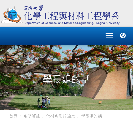
學長姐的話
首頁
系所資訊
化材系影片錦集
學長姐的話