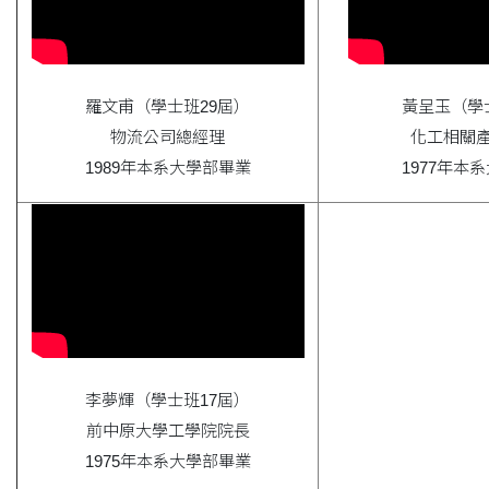
羅文甫（學士班29屆）
黃呈玉（學
物流公司總經理
化工相關
1989年本系大學部畢業
1977年本
李夢輝（學士班17屆）
前中原大學工學院院長
1975年本系大學部畢業