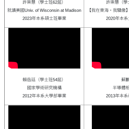
許崇慧（學士班62屆）
許崇慧（學
就讀美國Univ. of Wisconsin at Madison
【我在東海・我驕傲】
2023年本系碩士班畢業
2020年本
賴岳廷（學士班54屆）
蘇
國家學術研究機構
半導體
2012年本系大學部畢業
2013年本