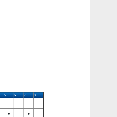
5
6
7
8
●
●