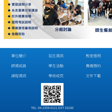
單位簡介
招生資訊
教室借用
師資成員
學生活動
貴儀預約
課程資訊
學術成究
文件下載
TEL: 04-2359-0121 EXT 33100