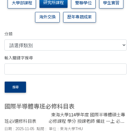
研究所課程
大學部課程
雙聯學位
學生實習
海外交換
歷年專題成果
分類
輸入關鍵字搜尋
搜尋
國際半導體專班必修科目表
東海大學114學年度 國際半導體碩士專
班必/選修科目表 必修課程 學分 授課老師 備註 一上 必修
化工原理
日期 : 2025-11-05
點閱 :
單位 : 東海大學THU