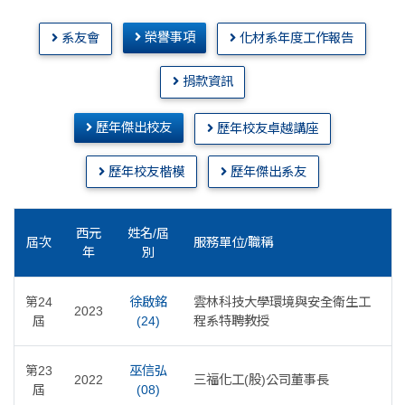
榮譽事項
系友會
化材系年度工作報告
捐款資訊
歷年傑出校友
歷年校友卓越講座
歷年校友楷模
歷年傑出系友
西元
姓名/屆
屆次
服務單位/職稱
年
別
第24
徐啟銘
雲林科技大學環境與安全衛生工
2023
屆
(24)
程系特聘教授
第23
巫信弘
2022
三福化工(股)公司董事長
屆
(08)