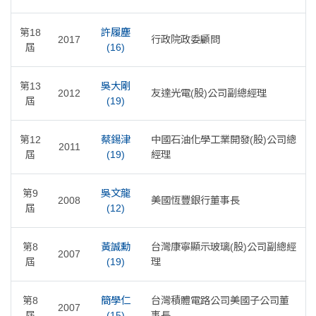
第18
許履塵
2017
行政院政委顧問
屆
(16)
第13
吳大剛
2012
友達光電(股)公司副總經理
屆
(19)
第12
蔡錫津
中國石油化學工業開發(股)公司總
2011
屆
(19)
經理
第9
吳文龍
2008
美國恆豐銀行董事長
屆
(12)
第8
黃誠勳
台灣康寧顯示玻璃(股)公司副總經
2007
屆
(19)
理
第8
簡學仁
台灣積體電路公司美國子公司董
2007
屆
(15)
事長