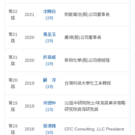
第22
沈曉白
2021
耐能電池(股)公司董事長
屆
(19)
第21
黃呈玉
2020
展頌(股)公司董事長
屆
(19)
第21
許高威
2020
新和化學(股)公司總經理
屆
(19)
第20
顧 洋
2019
台灣科技大學化工系教授
屆
(19)
第19
何德仲
32屆中研院院士/埃克森美孚策略
2018
屆
(13)
研究院資深研究員
第19
張清鋒
2018
CFC Consulting ,LLC President
屆
(10)