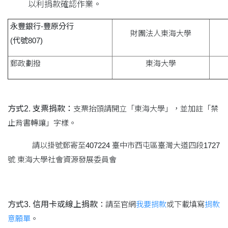
以利捐款確認作業。
永豐銀行-豐原分行
財團法人東海大學
(代號807)
郵政劃撥
東海大學
方式2.
支票捐款：
支票抬頭請開立「東海大學」，並加註「禁
止背書轉讓」字樣。
請以掛號郵寄至407224 臺中市西屯區臺灣大道四段1727
號 東海大學社會資源發展委員會
方式3. 信用卡或線上捐款
：
請至官網
我要捐款
或下載填寫
捐款
意願單
。