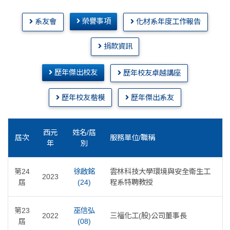
榮譽事項
系友會
化材系年度工作報告
捐款資訊
歷年傑出校友
歷年校友卓越講座
歷年校友楷模
歷年傑出系友
西元
姓名/屆
屆次
服務單位/職稱
年
別
第24
徐啟銘
雲林科技大學環境與安全衛生工
2023
屆
(24)
程系特聘教授
第23
巫信弘
2022
三福化工(股)公司董事長
屆
(08)