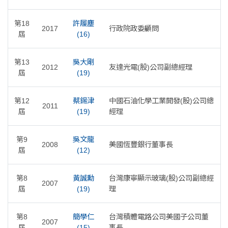
第18
許履塵
2017
行政院政委顧問
屆
(16)
第13
吳大剛
2012
友達光電(股)公司副總經理
屆
(19)
第12
蔡錫津
中國石油化學工業開發(股)公司總
2011
屆
(19)
經理
第9
吳文龍
2008
美國恆豐銀行董事長
屆
(12)
第8
黃誠勳
台灣康寧顯示玻璃(股)公司副總經
2007
屆
(19)
理
第8
簡學仁
台灣積體電路公司美國子公司董
2007
屆
(15)
事長