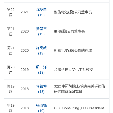
第22
沈曉白
2021
耐能電池(股)公司董事長
屆
(19)
第21
黃呈玉
2020
展頌(股)公司董事長
屆
(19)
第21
許高威
2020
新和化學(股)公司總經理
屆
(19)
第20
顧 洋
2019
台灣科技大學化工系教授
屆
(19)
第19
何德仲
32屆中研院院士/埃克森美孚策略
2018
屆
(13)
研究院資深研究員
第19
張清鋒
2018
CFC Consulting ,LLC President
屆
(10)