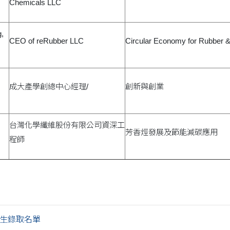
Chemicals LLC
,
CEO of reRubber LLC
Circular Economy for Rubber & 
成大產學創總中心經理/
創新與創業
台灣化學纖維股份有限公司資深工
芳香烴發展及節能減碳應用
程師
學生錄取名單