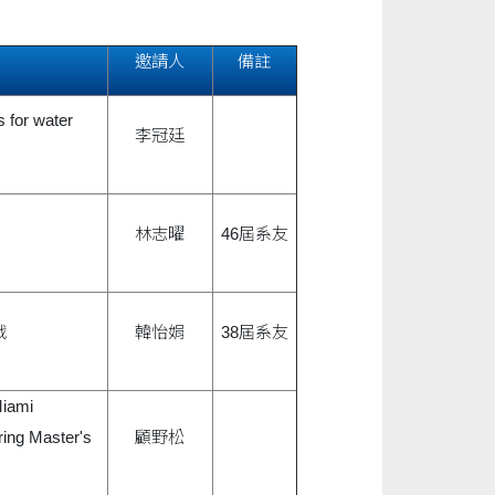
邀請人
備註
 for water
李冠廷
林志曜
46屆系友
戰
韓怡娟
38屆系友
Miami
ring Master's
顧野松