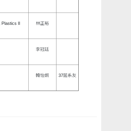
Plastics II
林正裕
李冠廷
韓怡娟
37屆系友