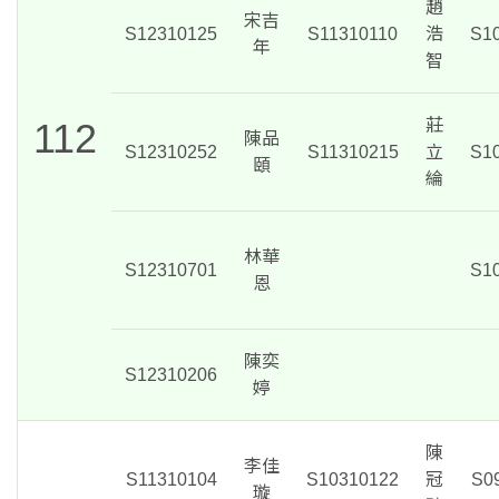
趙
宋吉
S12310125
S11310110
浩
S1
年
智
112
莊
陳品
S12310252
S11310215
立
S1
頤
綸
林華
S12310701
S1
恩
陳奕
S12310206
婷
陳
李佳
S11310104
S10310122
冠
S0
璇