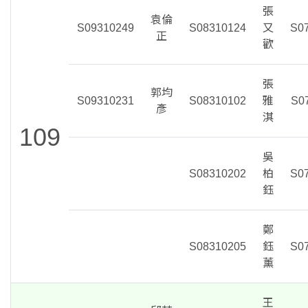
張
袁倫
S09310249
S08310124
又
S0
正
歡
張
郭均
S09310231
S08310102
雅
S0
彥
淇
109
吳
S08310202
柏
S0
鈺
鄭
S08310205
鈺
S0
薰
王