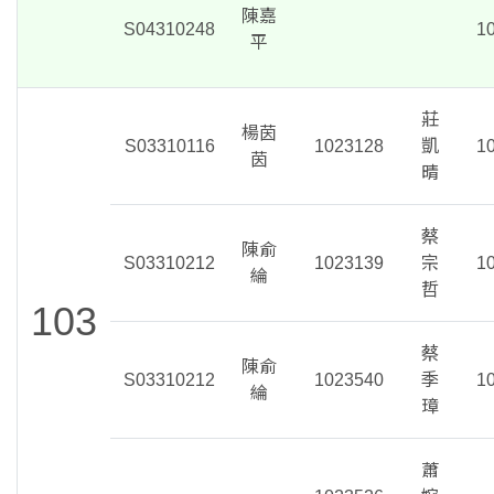
陳嘉
S04310248
1
平
莊
楊茵
S03310116
1023128
凱
1
茵
晴
蔡
陳俞
S03310212
1023139
宗
1
綸
哲
103
蔡
陳俞
S03310212
1023540
季
1
綸
璋
蕭