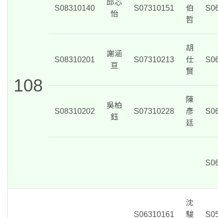
邱芯
S08310140
S07310151
伯
S0
怡
哲
胡
謝涵
S08310201
S07310213
仕
S0
亘
賢
108
陳
吳柏
S08310202
S07310228
彥
S0
鈺
廷
S0
沈
S06310161
駿
S0