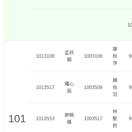
1
謝
孟欣
1013108
1003106
秋
9
穎
萍
魏
羅心
1013517
1003508
佑
9
茹
羽
林
101
廖婉
1013553
1003517
聖
9
儒
鈞