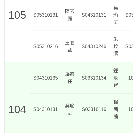
吳
105
陳芳
S05310131
S04310131
瑜
S0
庭
庭
朱
王順
S05310216
S04310246
玟
S0
益
潔
鍾
施彥
S04310135
S03310134
永
1
任
智
楊
104
吳瑜
S04310131
S03310116
茵
1
庭
茵