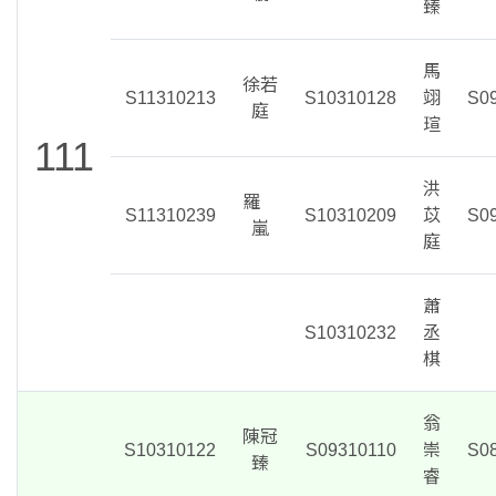
臻
馬
徐若
S11310213
S10310128
翊
S0
庭
瑄
111
洪
羅
S11310239
S10310209
苡
S0
嵐
庭
蕭
S10310232
丞
棋
翁
陳冠
S10310122
S09310110
崇
S0
臻
睿