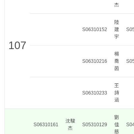
杰
陸
S06310152
建
S0
宇
107
楊
S06310216
喬
S0
茵
王
S06310233
詩
涵
劉
沈駿
S06310161
S05310129
佳
S0
杰
慈