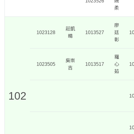
1023526
婉
柔
廖
莊凱
1023128
1013527
廷
1
晴
彰
羅
吳崇
1023505
1013517
心
1
吉
茹
102
1
1