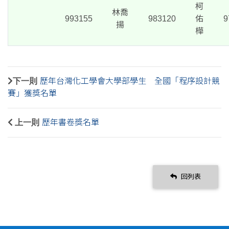
柯
林喬
993155
983120
佑
9
揚
樺
下一則
歷年台灣化工學會大學部學生 全國「程序設計競
賽」獲獎名單
上一則
歷年書卷獎名單
回列表