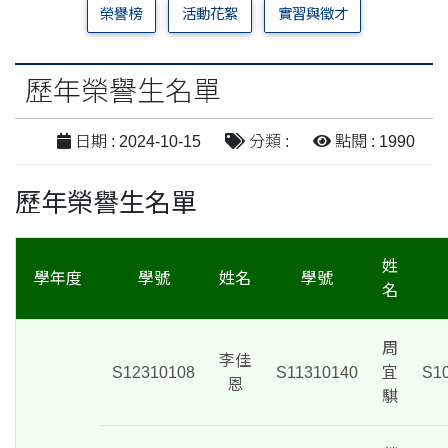
榮譽榜
活動花絮
實習與徵才
歷年榮譽生名單
日期 : 2024-10-15
分類 :
點閱 : 1990
歷年榮譽生名單
姓
學年度
學號
姓名
學號
名
周
李佳
S12310108
S11310140
宜
S1
恩
騏