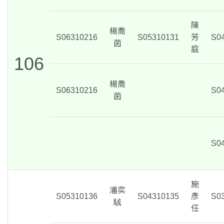
陳
楊喬
S06310216
S05310131
芳
S0
茵
庭
106
楊喬
S06310216
S0
茵
S0
施
潘奕
S05310136
S04310135
彥
S0
駥
任