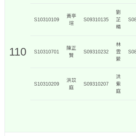
劉
黃亭
S10310109
S09310135
芷
S0
瑄
晴
林
110
陳正
S10310701
S09310232
雴
S0
賢
縈
洪
洪苡
S10310209
S09310207
紫
庭
庭