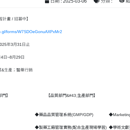
日期 : 2025-03-06
分類 :
點閱
習計畫 / 招募中】
goo.gl/forms/W7SDOeGonuAXPxMr2
25年3月31日止
4日~8月29日
質&生產；醫藥行銷
部門】
【品質部門&#43;生產部門】
◆藥品品質管理系統(GMP/GDP)
◆Marketin
◆製藥工廠管理實務(配合生產現場學習)
◆學術文獻