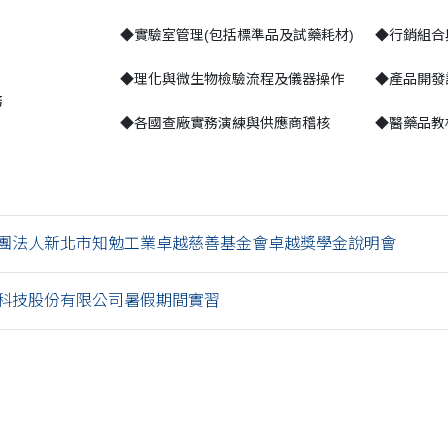
◆實驗室管理(包括標準品及試藥耗材)
◆行銷組合
◆理化與微生物檢驗流程及儀器操作
◆產品開發
務
◆各國查廠實務演練與供應商稽核
◆醫藥品教
年財團法人新北市知勉工業卓越慈善基金會卓越獎學金說明會
科技股份有限公司暑假期間實習