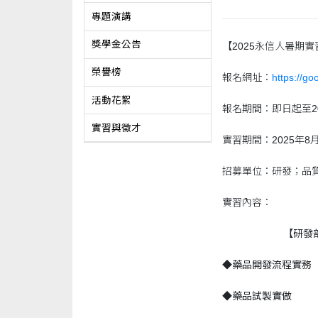
專題演講
獎學金公告
【2025永信人暑期實
榮譽榜
報名網址：
https://
活動花絮
報名期間：即日起至20
實習與徵才
實習期間：2025年8月
招募單位：研發；品
實習內容：
【研發
◆藥品開發流程實務
◆藥品試製實做