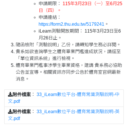
申請期限：
115年3月23日（一）至6月25
日（四）。
申請連結：
https://form2.thu.edu.tw/5179241
。
iLearn測驗開放期間： 115年3月23日至6
月26日止。
隨函檢附「測驗說明」乙份，請轉知學生務必詳閱。
貴系如欲查詢學生之體育畢業門檻達成狀況，請逕至
「單位資訊系統」進行檢視。
體育畢業門檻事涉學生畢業資格，建請 貴系務必協助
公告並宣導。相關資訊亦同步公告於體育室官網最新
消息。
附件檔案
：
33_iLearn數位平台-體育常識測驗說明-中
文.pdf
附件檔案
：
33_iLearn數位平台-體育常識測驗說明-英
文.pdf