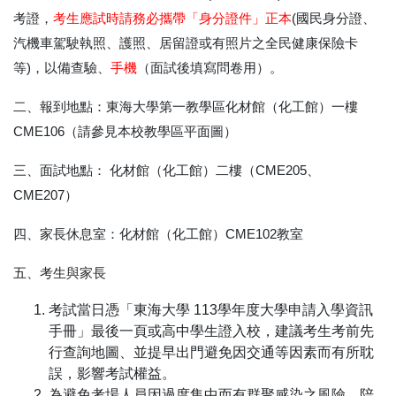
考證，
考生應試時請務必攜帶
「身分證件」正
本
(國民身分證、
汽機車駕駛執照、護照、居留證或有照片之全民健康保險卡
等)，以備查驗、
手機
（面試後填寫問卷用）。
二、報到地點：東海大學第一教學區化材館（化工館）一樓
CME106（請參見本校教學區平面圖）
三、面試地點： 化材館（化工館）二樓（CME205、
CME207）
四、家長休息室：化材館（化工館）CME102教室
五、考生與家長
考試當日憑「東海大學 113學年度大學申請入學資訊
手冊」最後一頁或高中學生證入校，建議考生考前先
行查詢地圖、並提早出門避免因交通等因素而有所耽
誤，影響考試權益。
為避免考場人員因過度集中而有群聚感染之風險，陪