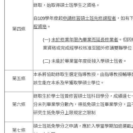
錄取，始取得碩士班學生之資格。
自109學年度起
申請修習碩士班先修課程者
，如有
程資格
。
第四條
(一)
未於修業年限內畢業而延長修業者
。但因
業資格或完成經學校核准至國外修讀雙聯學位
(二) 未能於畢業當年度銜接入學碩士班者。
本系將協助錄取生選定指導教授，由指導教授輔導
第五條
該生能在本系及早獲取學碩士學位。
錄取生於學士班曾修習碩士班科目學分，成績達七十
第六條
分未列畢業學分數內，得抵免碩士班畢業學分，且
研究生抵免學分上限規定之限制
碩士班抵免學分之申請，應於入學當學期加退選截
第七條