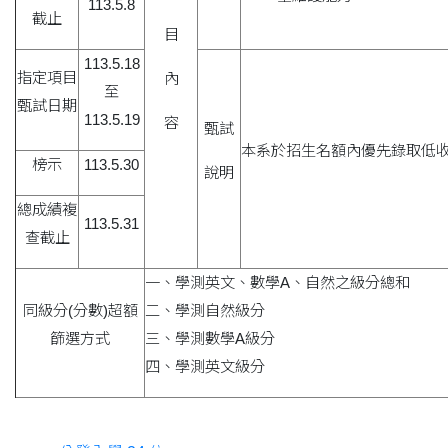
113.5.8
截止
目
113.5.18
指定項目
內
至
甄試日期
113.5.19
容
甄試
本系於招生名額內優先錄取低收
榜示
113.5.30
說明
總成績複
113.5.31
查截止
一、學測英文、數學A、自然之級分總和
同級分(分數)超額
二、學測自然級分
篩選方式
三、學測數學A級分
四、學測英文級分