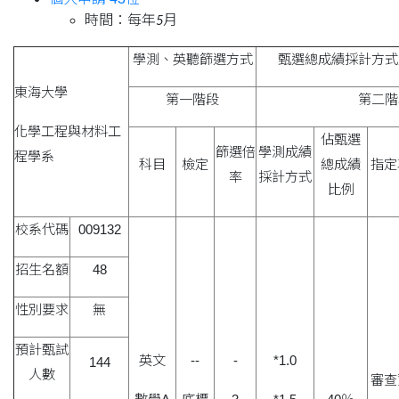
時間：每年
月
5
學測、英聽篩選方式
甄選總成績採計方式
東海大學
第一階段
第二階
化學工程與材料工
佔甄選
篩選倍
學測成績
程學系
科目
檢定
總成績
指定
率
採計方式
比例
校系代碼
009132
招生名額
48
性別要求
無
預計甄試
英文
--
-
*1.0
144
人數
審查