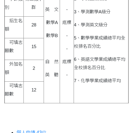
別
群
英 文
-
3、學測數學A級分
招生名
數學A
底標
28
4、學測英文級分
額
數學B
-
5、數學學業成績總平均全
可填志
校排名百分比
15
-
願數
6、英語文學業成績總平均
自 然
底標
外加名
全校排名百分比
2
額
英 聽
-
7、化學學業成績總平均
可填志
12
願數
個人申請 43位