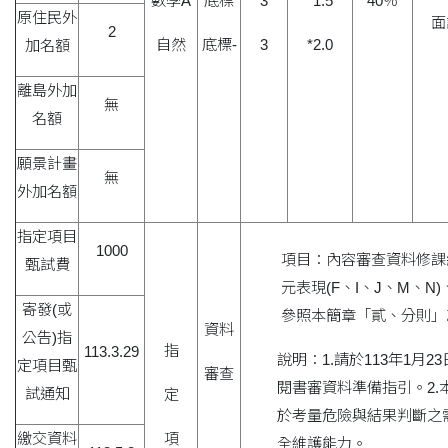
數學A
底標
3
*1.5
40％
原住民外
面
2
自然
底標-
3
*2.0
加名額
離島外加
無
名額
願景計畫
無
外加名額
指定項目
1000
項目：內容審查資料修課紀
甄試費
元表現(F、I、J、M、N
寄發(或
參照本簡章「貳、分則」乙
資料
公告)指
指
113.3.29
說明：1.請於113年1月23日起
定項目甄
審查
閱書審資料準備指引。2
試通知
定
於考量危險與結果判斷之
繳交資料
項
全維護能力。