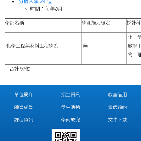
分發入學 24 位
時間：每年
月
8
學系名稱
學測能力檢定
採計科
化 學(
化學工程與材料工程學系
無
數學甲(
物 理(
合計 97位
單位簡介
招生資訊
教室借用
師資成員
學生活動
貴儀預約
課程資訊
學術成究
文件下載