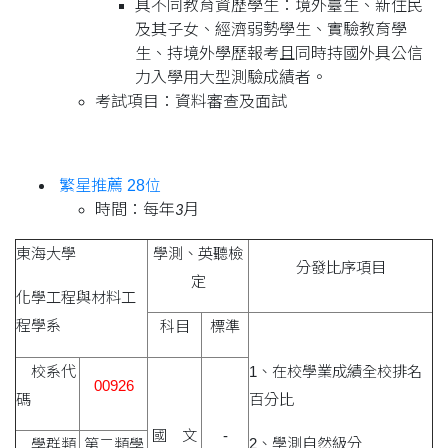
具不同教育資歷學生：境外臺生、新住民
及其子女、經濟弱勢學生、實驗教育學
生、持境外學歷報考且同時持國外具公信
力入學用大型測驗成績者。
考試項目：資料審查及面試
繁星推薦 28位
時間：每年
月
3
東海大學
學測、英聽檢
分發比序項目
定
化學工程與材料工
程學系
科目
標準
校系代
1、在校學業成績全校排名
00926
碼
百分比
國 文
-
2、學測自然級分
學群類
第二類學