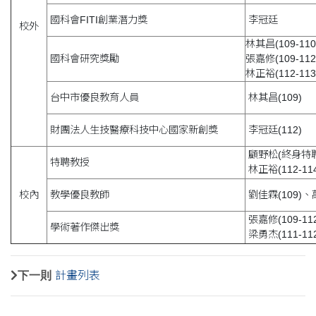
國科會FITI創業潛力獎
李冠廷
校外
林其昌(109-110
國科會研究獎勵
張嘉修(109-112
林正裕(112-113
台中市優良教育人員
林其昌(109)
財團法人生技醫療科技中心國家新創獎
李冠廷(112)
顧野松(終身特
特聘教授
林正裕(112-114
校內
教學優良教師
劉佳霖(109)、萬
張嘉修(109-112
學術著作傑出獎
梁勇杰(111-112
下一則
計畫列表