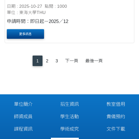
日期 : 2025-10-27
點閱 : 1000
單位 : 東海大學THU
申請時間：即日起－2025／12
更多訊息
1
2
3
下一頁
最後一頁
單位簡介
招生資訊
教室借用
師資成員
學生活動
貴儀預約
課程資訊
學術成究
文件下載