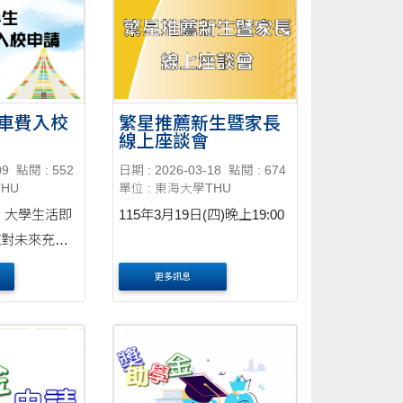
車費入校
繁星推薦新生暨家長
線上座談會
09
點閱 : 552
日期 : 2026-03-18
點閱 : 674
THU
單位 : 東海大學THU
即
115年3月19日(四)晚上19:00
您對未來充滿
您更了解本校
更多訊息
放免停車費入
誠摯邀請您來
受校園的氛圍