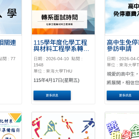
相關連
115學年度化學工程
高中生免停
與材料工程學系轉系
參訪申請
面試時間表
點閱 : 77
日期 : 2026-04-10
點閱 :
日期 : 2026-04-
1948
單位 : 東海大學
單位 : 東海大學THU
親愛的高中生， 大學生活
115年4月17日(星期五)
將展開，相信
期待！為了讓
更多訊息
更多訊息
環境，特別開
校參訪申請，
走走看看，感
與生活步調。 申請及通行時
間 申請....