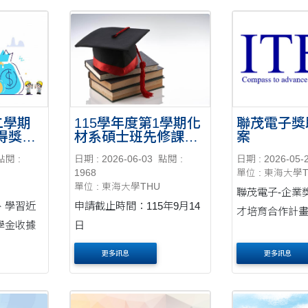
二學期
115學年度第1學期化
聯茂電子獎
得獎名
材系碩士班先修課程
案
申請
點閱 :
日期 : 2026-06-03
點閱 :
日期 : 2026-05-
1968
單位 : 東海大學
單位 : 東海大學THU
聯茂電子-企業
、學習近
申請截止時間：115年9月14
才培育合作計
學金收據
日
更多訊息
更多訊息