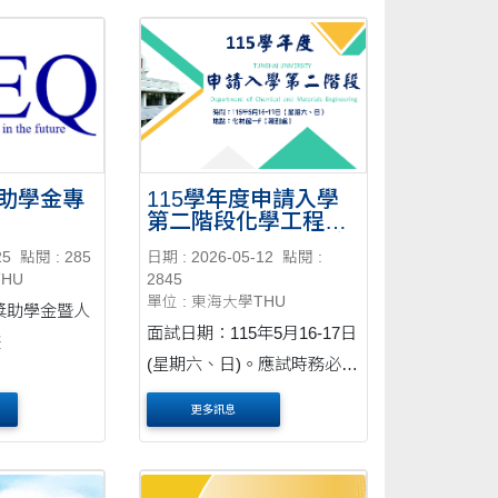
助學金專
115學年度申請入學
第二階段化學工程與
材料工程學系面試時
25
點閱 : 285
日期 : 2026-05-12
點閱 :
間與應試注意事項
THU
2845
單位 : 東海大學THU
獎助學金暨人
面試日期：115年5月16-17日
畫
(星期六、日)。應試時務必攜
帶身分證正本（或以健保
更多訊息
卡、護照、駕照代替）。