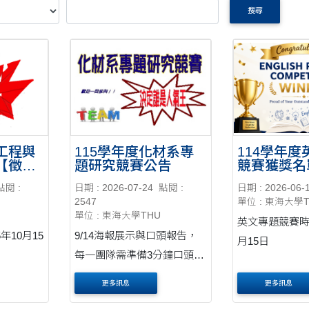
搜尋
工程與
115學年度化材系專
114學年
【徵聘
題研究競賽公告
競賽獲獎名
點閱 :
日期 : 2026-07-24
點閱 :
日期 : 2026-06-
2547
單位 : 東海大學
單位 : 東海大學THU
英文專題競賽時
年10月15
9/14海報展示與口頭報告，
月15日
每一團隊需準備3分鐘口頭報
告。
更多訊息
更多訊息