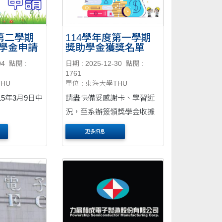
度第二學期
114學年度第一學期
學金申請
獎助學金獲獎名單
04
點閱 :
日期 : 2025-12-30
點閱 :
1761
THU
單位 : 東海大學THU
5年3月9日中
請盡快備妥感謝卡、學習近
況，至系辦簽領獎學金收據
更多訊息