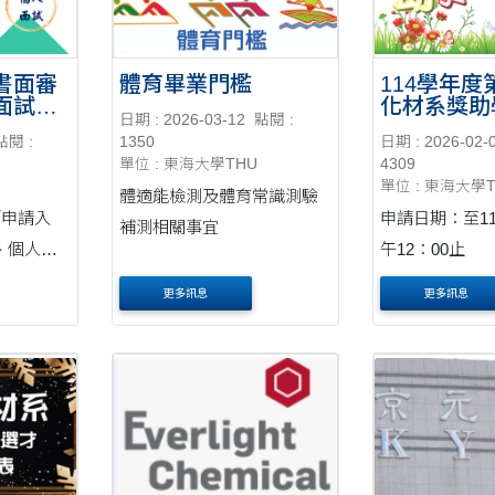
書面審
體育畢業門檻
114學年
面試準
化材系獎助
日期 : 2026-03-12
點閱 :
點閱 :
1350
日期 : 2026-02-
單位 : 東海大學THU
4309
單位 : 東海大學
體適能檢測及體育常識測驗
「申請入
申請日期：至11
補測相關事宜
、個人面
午12：00止
更多訊息
更多訊息