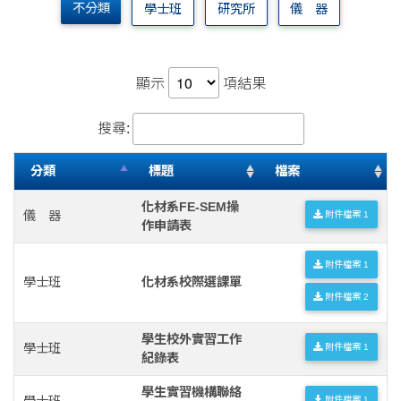
不分類
學士班
研究所
儀 器
顯示
項結果
搜尋:
分類
標題
檔案
化材系FE-SEM操
儀 器
附件檔案 1
作申請表
附件檔案 1
學士班
化材系校際選課單
附件檔案 2
學生校外實習工作
學士班
附件檔案 1
紀錄表
學生實習機構聯絡
學士班
附件檔案 1