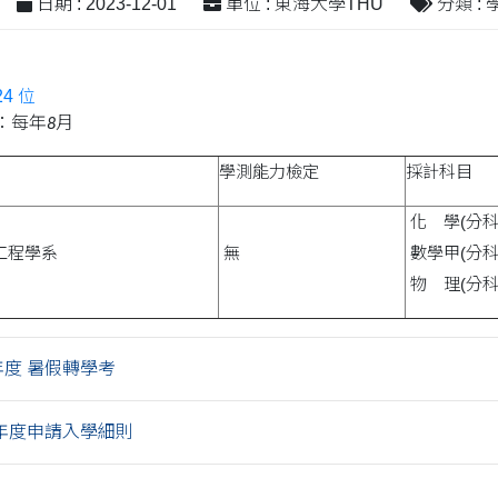
日期 : 2023-12-01
單位 : 東海大學THU
分類 :
4 位
：每年
月
8
學測能力檢定
採計科目
化 學(分科)
工程學系
無
數學甲(分科)
物 理(分科)
年度 暑假轉學考
學年度申請入學細則