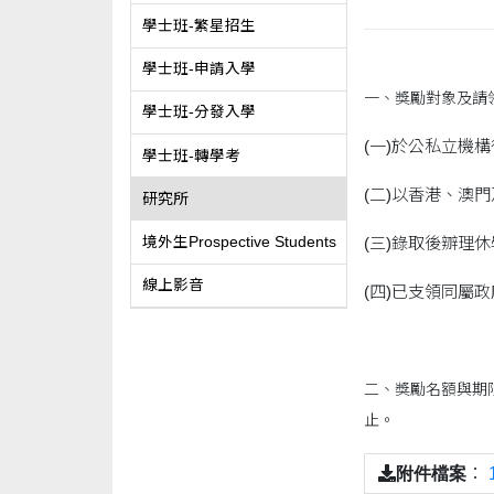
學士班-繁星招生
學士班-申請入學
一、獎勵對象及請
學士班-分發入學
(一)於公私立機
學士班-轉學考
(二)以香港、澳
研究所
境外生Prospective Students
(三)錄取後辧理
線上影音
(四)已支領同屬
二、獎勵名額與期
止。
附件檔案
：