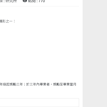
 : 研究所
點閱 : 770
：
情形之一
一年級起獎勵三年；於三年內畢業者，獎勵至畢業當月