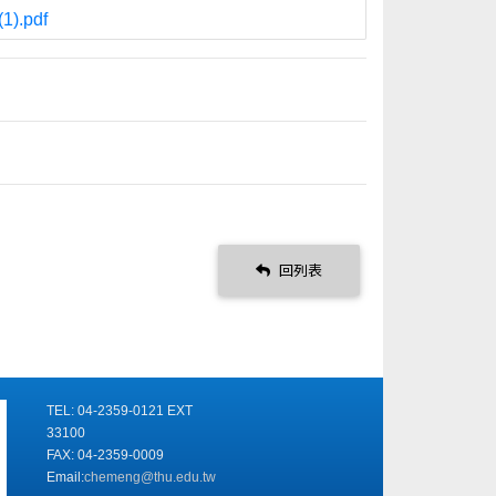
.pdf
回列表
TEL: 04-2359-0121 EXT
33100
FAX: 04-2359-0009
Email:
chemeng@thu.edu.tw