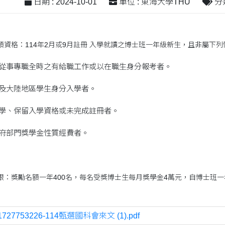
日期 : 2024-10-01
單位 : 東海大學THU
分類
領資格：114年2月或9月註冊 入學就讀之博士班一年級新生，且非屬下列
構從事專職全時之有給職工作或以在職生身分報考者。
門及大陸地區學生身分入學者。
休學、保留入學資格或未完成註冊者。
政府部門獎學金性質經費者。
限：獎勵名額一年400名，每名受獎博士生每月獎學金4萬元，自博士班
1727753226-114甄選國科會來文 (1).pdf