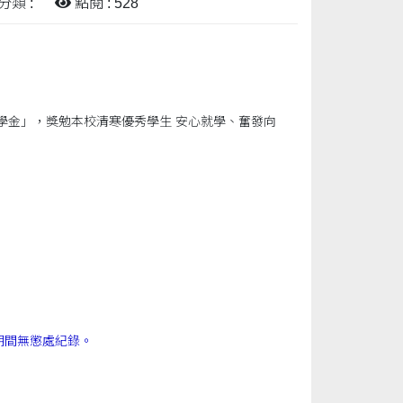
分類 :
點閱 : 528
學金」，獎勉本校清寒優秀學生 安心就學、奮發向
。
學期間無懲處紀錄。