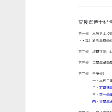
查良鑑博士紀
第一條 為感念本校
上，專注於課業與學
第二條 經費來源由
第三條 每學年獎助學
第四條 申請條件：
一、本校二年級
二、
家境清
三、
前一學年
四、當學年未接受