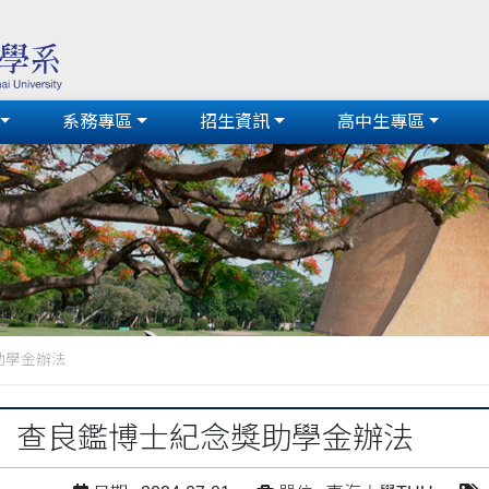
系務專區
招生資訊
高中生專區
助學金辦法
】查良鑑博士紀念獎助學金辦法