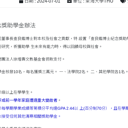
日期 : 2024-07-01
單位 : 東海大學THU
念獎助學金辦法
前董事長查良鑑博士對本校及社會之貢獻，特 設置「查良鑑博士紀念獎助
術研究，祈獲助學 生未來有能力時，得以回饋母校與社會。
財團法人徐增壽文教基金會捐款支付。
金核發10名，每名獲獎三萬元。 一、法學院2名。 二、其他學院各1名
以上在學學生。
寒或前一學年家庭遭逢重大變故者
。
每學期學業成績等第積分平均達GPA 2.44以 上(百分制70分），且在
任何其他清寒相關獎助學金。