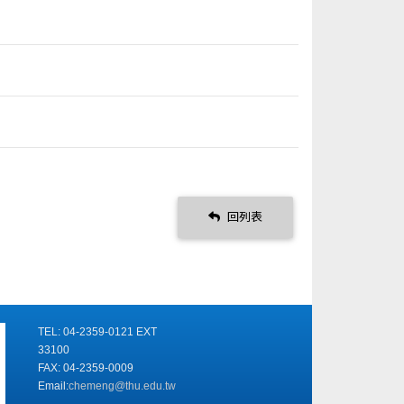
回列表
TEL: 04-2359-0121 EXT
33100
FAX: 04-2359-0009
Email:
chemeng@thu.edu.tw