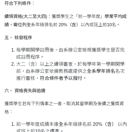
符合下列條件
：
續領資格(
大二至大四)
：
獲獎學生之「前一學年度」
學業平均成
績，需位列全
系年級排名前
20%
（含）
以內或班上前10名。
五、
核發程序
每學期開學註冊後，由系辦公室檢視獲獎學生是否完
成註冊程序。
大二（含）以上之續領審查，於每學年第一學期開學
前，由系辦公室依據教務處提供之
全系學年排名
名次
進行審核，
符合條件者予以撥付
。
六、
資格喪失與追繳
獲獎學生若有下列情事之一者，取消其當學期及後續之獲獎資
格：
前一學年度成績未達
全
系年級排名前
20%
（含）
以內
或班上前10名之標準。