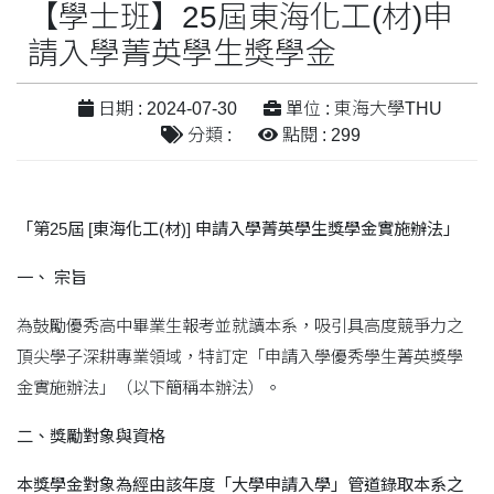
【學士班】25屆東海化工(材)申
請入學菁英學生獎學金
日期 : 2024-07-30
單位 : 東海大學THU
分類 :
點閱 : 299
「第25
屆 [
東海化工(
材)]
申請入學菁英學生獎學金實施辦法」
一、
宗旨
為鼓勵優秀高中畢業生報考並就讀本系，吸引具高度競爭力之
頂尖學子深耕專業領域，特訂定「申請入學優秀學生菁英獎學
金實施辦法」（以下簡稱本辦法）。
二、獎勵對象與資格
本獎學金對象為經由該年度「大學申請入學」管道錄取本系之