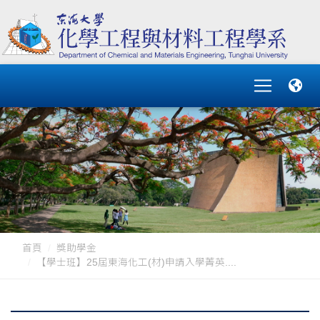
首頁
獎助學金
【學士班】25屆東海化工(材)申請入學菁英....