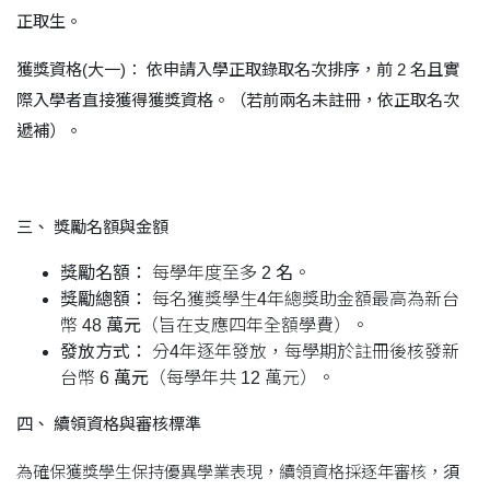
正取生。
獲獎資格(
大一)
：
依申請入學正取錄取名次排序，前 2
名且實
際入學者直接獲得獲獎資格。（若前兩名未註冊，依正取名次
遞補）。
三、
獎勵名額與金額
獎勵名額：
每學年度至多
2
名
。
獎勵總額：
每名獲獎學生4年總獎助金額最高為新台
幣
48
萬元
（旨在支應四年全額學費）。
發放方式：
分4年逐年發放，每學期於註冊後核發新
台幣
6
萬元
（每學年共 12 萬元）。
四、
續領資格與審核標準
為確保獲獎學生保持優異學業表現，續領資格採逐年審核，
須