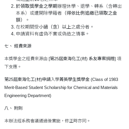
於領取獎學金之學期
辦理休學、退學、轉系（含轉出
本系）或遭開除學籍者
（得依比例追繳已領取之金
額）
。
在校期間受
小過（含）以上
之處分者。
申請資料有虛偽不實或偽造之情事。
七、
經費來源
本獎學金之經費來源由
[
第25
屆東海化工(
材)
系友專案捐贈]
項
下支應。
第25
屆東海化工(
材)
申請
入學
菁英學生獎學金
(Class of 1983
Merit-Based Student Scholarship for Chemical and Materials
Engineering Department)
八、
附則
本辦法經系務會議通過後實施，修正時亦同。