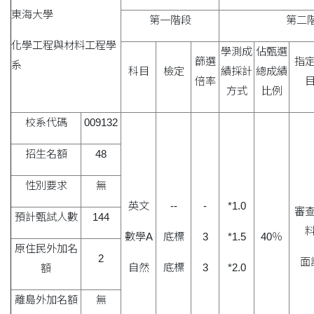
東海大學
第一階段
第二
化學工程與材料工程學
學測成
佔甄選
篩選
指
系
科目
檢定
績採計
總成績
倍率
方式
比例
校系代碼
009132
招生名額
48
性別要求
無
英文
--
-
*1.0
審
預計甄試人數
144
數學A
底標
3
*1.5
40％
原住民外加名
2
面
自然
底標
3
*2.0
額
離島外加名額
無