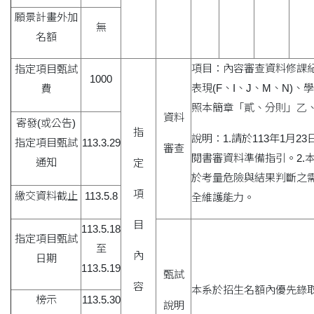
願景計畫外加
無
名額
項目：內容審查資料修課紀錄
指定項目甄試
1000
表現(F、I、J、M、N)
費
照本簡章「貳、分則」乙、
資料
寄發(或公告)
指
說明：1.請於113年1月23日起
指定項目甄試
113.3.29
審查
閱書審資料準備指引。2.
通知
定
於考量危險與結果判斷之
項
繳交資料截止
113.5.8
全維護能力。
目
113.5.18
指定項目甄試
至
內
日期
113.5.19
甄試
容
本系於招生名額內優先錄
榜示
113.5.30
說明