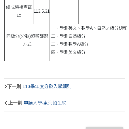
總成績複查截
113.5.31
止
一、學測英文、數學A、自然之級分總和
同級分(分數)超額篩選
二、學測自然級分
方式
三、學測數學A級分
四、學測英文級分
下一則
113學年度分發入學細則
上一則
申請入學-東海招生網