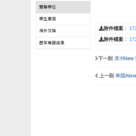
雙聯學位
學生實習
附件檔案
：
1
海外交換
附件檔案
：
1
歷年專題成果
下一則
澳洲New S
上一則
美國Akr