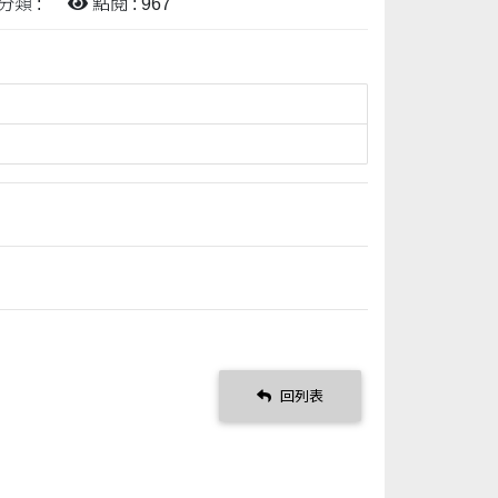
分類 :
點閱 : 967
回列表