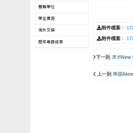
雙聯學位
學生實習
附件檔案
：
1
海外交換
附件檔案
：
1
歷年專題成果
下一則
澳洲New S
上一則
美國Akr