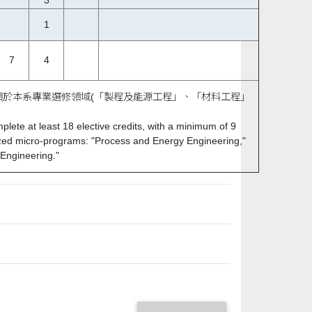
3
1
7
4
須於本系專業選修領域(「製程及能源工程」、「材料工程」
lete at least 18 elective credits, with a minimum of 9
lized micro-programs: "Process and Energy Engineering,"
 Engineering."