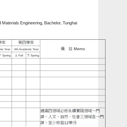
 Materials Engineering, Bachelor, Tunghai
學年
第四學年
備 註 Memo
ic Year
4th Academic Year
下 Spring
上 Fall
下 Spring
通識四領域必修永續實踐領域一門
課，人文、自然、社會三領域各一門
課，至少修習12學分