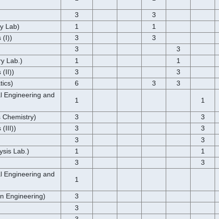
3
3
 Lab)
1
1
(I))
3
3
3
3
 Lab.)
1
1
II))
3
3
ics)
6
3
3
ngineering and
1
1
Chemistry)
3
3
III))
3
3
3
3
is Lab.)
1
1
3
3
 Engineering and
1
Engineering)
3
3