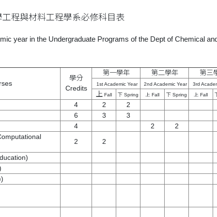
學工程與材料工程學系必修科目表
demic year in the Undergraduate Programs of the Dept of Chemical and
第一學年
第二學年
第三
學分
ses
1st Academic Year
2nd Academic Year
3rd Academ
Credits
上
Fall
下 Spring
上 Fall
下 Spring
上 Fall
4
2
2
6
3
3
4
2
2
mputational
2
2
ucation)
)
)