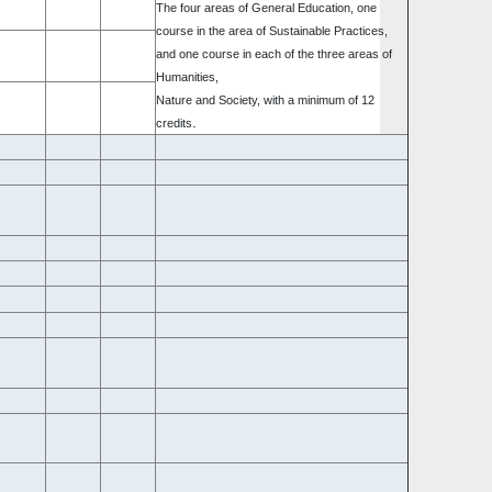
The four areas of General Education, one
course in the area of Sustainable Practices,
and one course in each of the three areas of
Humanities,
Nature and Society, with a minimum of 12
.
credits