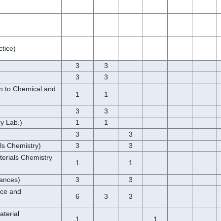
tice)
3
3
3
3
to Chemical and
1
1
3
3
 Lab.)
1
1
3
3
 Chemistry)
3
3
ials Chemistry
1
1
ances)
3
3
ce and
6
3
3
terial
1
1