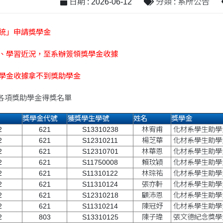
日期 : 2026-06-12
分類 : 系所公告
系統」申請獎學金
卡、學習近況，至系辦簽領獎學金收據
獎學金收據拿不到獎助學金
期各項獎助學金得獎名單
獎學金代號
獲獎學生學號
姓名
獎學金
2
621
S13310238
林宥甫
化材系學生助學
2
621
S12310211
楊芝華
化材系學生助學
2
621
S12310701
林華恩
化材系學生助學
2
621
S11750008
賴玟穎
化材系學生助學
2
621
S11310122
林琮祐
化材系學生助學
2
621
S11310124
張亦軒
化材系學生助學
2
621
S12310218
顧沛恩
化材系學生助學
2
621
S11310214
陳冠妤
化材系學生助學
2
803
S13310125
陳子瑋
張文德紀念獎學