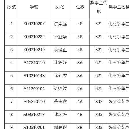
獎學金代
序號
學號
姓名
班級
獎學金名
號
1
S09310207
洪紫庭
4B
621
化材系學
2
S09310232
林雴縈
4B
621
化材系學
3
S09310249
袁倫正
4B
621
化材系學
4
S10310110
陳耀妤
3A
621
化材系學
5
S10310148
徐郁雯
3A
621
化材系學
6
S11340104
劉貽紋
2A
621
化材系學
7
S09310110
翁崇睿
4A
803
張文德紀
8
S09310217
陳琬婷
4B
803
張文德紀
9
S10310201
賴思琪
3B
803
張文德紀