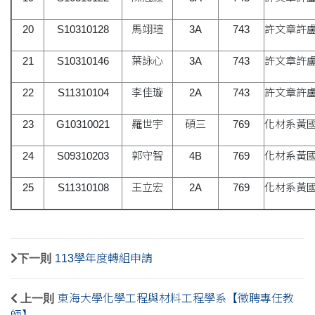
20
S10310128
馬翊瑄
3A
743
許文章許
21
S10310146
葉詠心
3A
743
許文章許
22
S11310104
李佳璇
2A
743
許文章許
23
G10310021
羅世宇
碩三
769
化材系黃
24
S09310203
郭守智
4B
769
化材系黃
25
S11310108
王立宏
2A
769
化材系黃
下一則
113學年度轉組申請
上一則
東海大學化學工程與材料工程學系【徵聘專任教