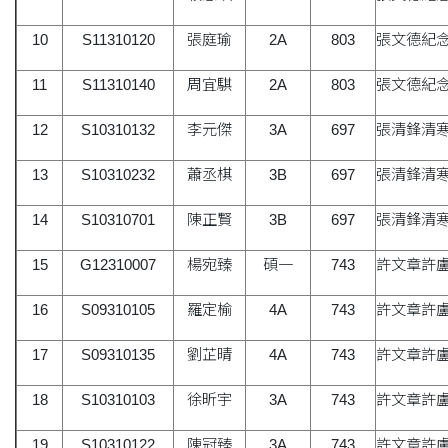
10
S11310120
張庭瑜
2A
803
張文德紀
11
S11310140
周宜騏
2A
803
張文德紀
12
S10310132
李元傑
3A
697
張清鋒清
13
S10310232
蕭丞棋
3B
697
張清鋒清
14
S10310701
陳正賢
3B
697
張清鋒清
15
G12310007
楊宛臻
碩一
743
許文章許
16
S09310105
羅定榆
4A
743
許文章許
17
S09310135
劉芷晴
4A
743
許文章許
18
S10310103
徐昕宇
3A
743
許文章許
19
S10310122
陳冠臻
3A
743
許文章許