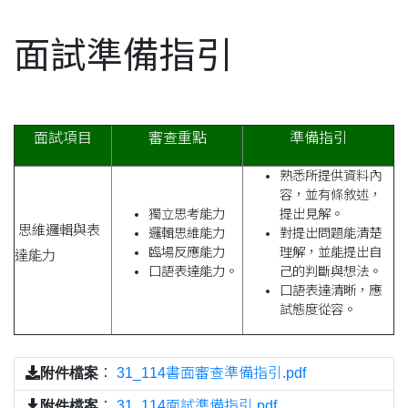
面試準備指引
面試項目
審查重點
準備指引
熟悉所提供資料內
容，並有條敘述，
獨立思考能力
提出見解。
思維邏輯與表
邏輯思維能力
對提出問題能清楚
臨場反應能力
理解，並能提出自
達能力
口語表達能力。
己的判斷與想法。
口語表達清晰，應
試態度從容。
附件檔案
：
31_114書面審查準備指引.pdf
附件檔案
：
31_114面試準備指引.pdf