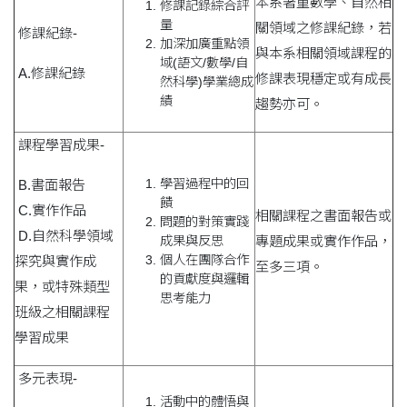
本系著重數學、自然相
修課記錄綜合評
量
關領域之修課紀錄，若
修課紀錄-
加深加廣重點領
與本系相關領域課程的
域(語文/數學/自
A.修課紀錄
修課表現穩定或有成長
然科學)學業總成
績
趨勢亦可。
課程學習成果-
學習過程中的回
B.書面報告
饋
C.實作作品
相關課程之書面報告或
問題的對策實踐
D.自然科學領域
成果與反思
專題成果或實作作品，
個人在團隊合作
探究與實作成
至多三項。
的貢獻度與邏輯
果，或特殊類型
思考能力
班級之相關課程
學習成果
多元表現-
活動中的體悟與