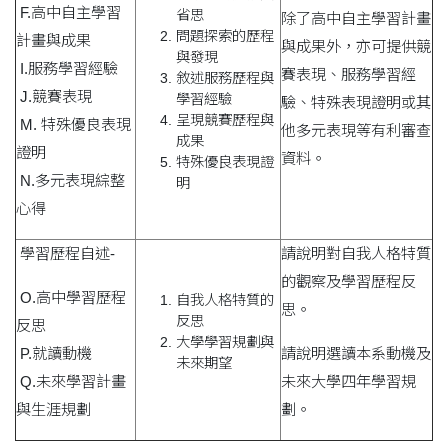
F.高中自主學習
省思
除了高中自主學習計畫
問題探索的歷程
計畫與成果
與成果外，亦可提供競
與發現
I.服務學習經驗
賽表現、服務學習經
敘述服務歷程與
J.競賽表現
學習經驗
驗、特殊表現證明或其
呈現競賽歷程與
M. 特殊優良表現
他多元表現等有利審查
成果
證明
資料。
特殊優良表現證
N.多元表現綜整
明
心得
學習歷程自述-
請說明對自我人格特質
的觀察及學習歷程反
O.高中學習歷程
自我人格特質的
思。
反思
反思
大學學習規劃與
P.就讀動機
請說明選讀本系動機及
未來期望
Q.未來學習計畫
未來大學四年學習規
與生涯規劃
劃。