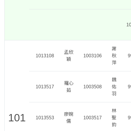
1
謝
孟欣
1013108
1003106
秋
9
穎
萍
魏
羅心
1013517
1003508
佑
9
茹
羽
林
101
廖婉
1013553
1003517
聖
9
儒
鈞