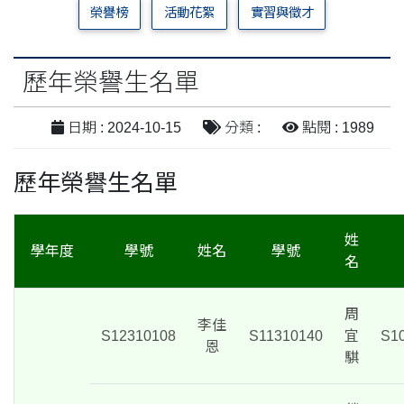
榮譽榜
活動花絮
實習與徵才
歷年榮譽生名單
日期 : 2024-10-15
分類 :
點閱 : 1989
歷年榮譽生名單
姓
學年度
學號
姓名
學號
名
周
李佳
S12310108
S11310140
宜
S1
恩
騏