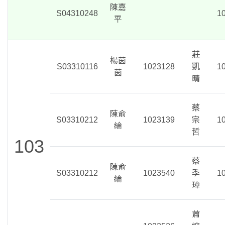
陳嘉
S04310248
1
平
莊
楊茵
S03310116
1023128
凱
1
茵
晴
蔡
陳俞
S03310212
1023139
宗
1
綸
哲
103
蔡
陳俞
S03310212
1023540
季
1
綸
璋
蕭