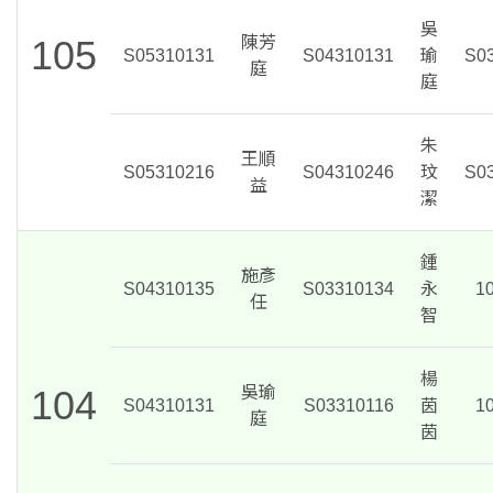
吳
105
陳芳
S05310131
S04310131
瑜
S0
庭
庭
朱
王順
S05310216
S04310246
玟
S0
益
潔
鍾
施彥
S04310135
S03310134
永
1
任
智
楊
104
吳瑜
S04310131
S03310116
茵
1
庭
茵