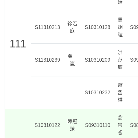
臻
馬
徐若
S11310213
S10310128
翊
S0
庭
瑄
111
洪
羅
S11310239
S10310209
苡
S0
嵐
庭
蕭
S10310232
丞
棋
翁
陳冠
S10310122
S09310110
崇
S0
臻
睿