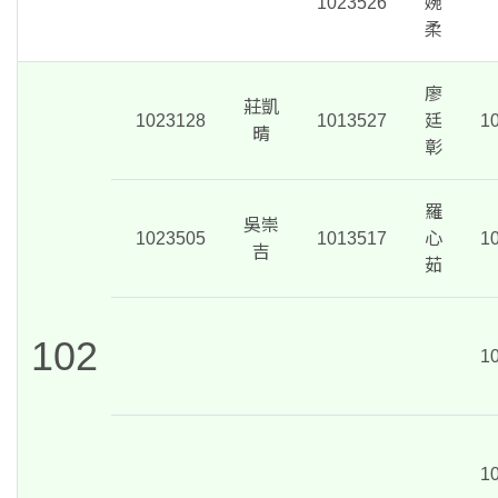
1023526
婉
柔
廖
莊凱
1023128
1013527
廷
1
晴
彰
羅
吳崇
1023505
1013517
心
1
吉
茹
102
1
1