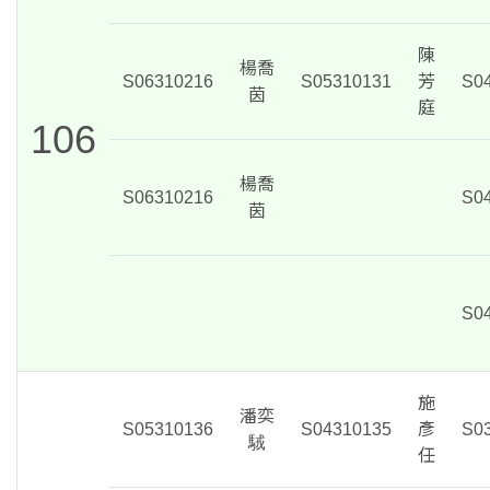
陳
楊喬
S06310216
S05310131
芳
S0
茵
庭
106
楊喬
S06310216
S0
茵
S0
施
潘奕
S05310136
S04310135
彥
S0
駥
任