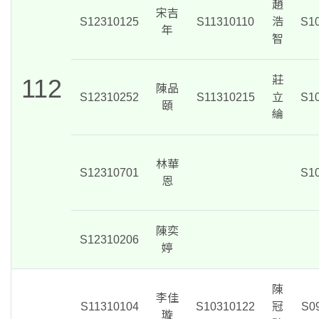
趙
宋吉
S12310125
S11310110
浩
S1
年
智
112
莊
陳品
S12310252
S11310215
立
S1
頤
綸
林華
S12310701
S1
恩
陳奕
S12310206
婷
陳
李佳
S11310104
S10310122
冠
S0
璇