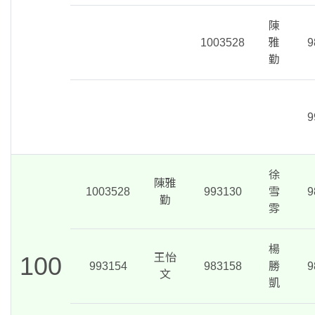
陳
1003528
雅
9
勤
9
徐
陳雅
1003528
993130
雪
9
勤
雰
楊
100
王怡
993154
983158
勝
9
文
凱