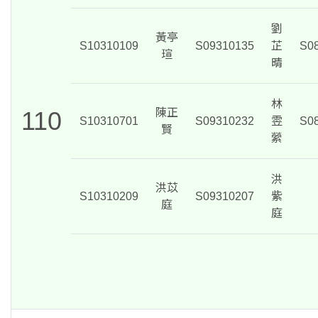
劉
黃亭
S10310109
S09310135
芷
S0
瑄
晴
林
110
陳正
S10310701
S09310232
雴
S0
賢
縈
洪
洪苡
S10310209
S09310207
紫
庭
庭