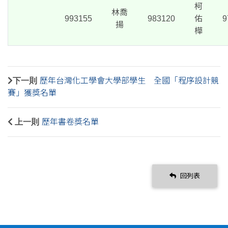
柯
林喬
993155
983120
佑
9
揚
樺
下一則
歷年台灣化工學會大學部學生 全國「程序設計競
賽」獲獎名單
上一則
歷年書卷獎名單
回列表