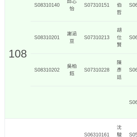
邱芯
S08310140
S07310151
伯
S0
怡
哲
胡
謝涵
S08310201
S07310213
仕
S0
亘
賢
108
陳
吳柏
S08310202
S07310228
彥
S0
鈺
廷
S0
沈
S06310161
駿
S0