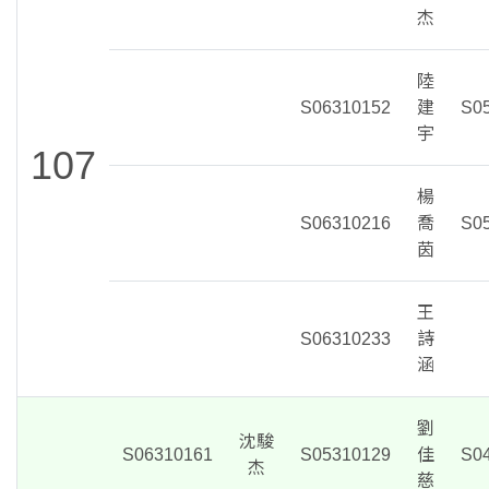
杰
陸
S06310152
建
S0
宇
107
楊
S06310216
喬
S0
茵
王
S06310233
詩
涵
劉
沈駿
S06310161
S05310129
佳
S0
杰
慈