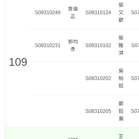
張
袁倫
S09310249
S08310124
又
S0
正
歡
張
郭均
S09310231
S08310102
雅
S0
彥
淇
109
吳
S08310202
柏
S0
鈺
鄭
S08310205
鈺
S0
薰
王