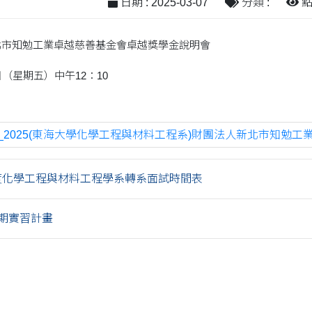
日期 : 2025-03-07
分類 :
點閱
新北市知勉工業卓越慈善基金會卓越獎學金說明會
日（星期五）中午12：10
9_2025(東海大學化學工程與材料工程系)財團法人新北市知勉工業
年度化學工程與材料工程學系轉系面試時間表
期實習計畫