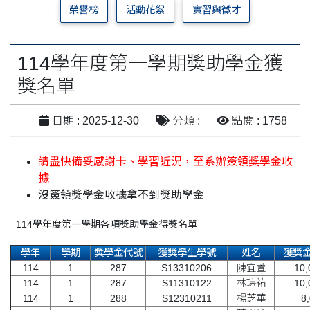
榮譽榜
活動花絮
實習與徵才
114學年度第一學期獎助學金獲
獎名單
日期 : 2025-12-30
分類 :
點閱 : 1758
請盡快備妥感謝卡、學習近況，至系辦簽領獎學金收
據
沒簽領獎學金收據拿不到獎助學金
114學年度第一學期各項獎助學金得獎名單
學年
學期
獎學金代號
獲獎學生學號
姓名
獲獎
114
1
287
S13310206
陳宜萱
10,0
114
1
287
S11310122
林琮祐
10,0
114
1
288
S12310211
楊芝華
8,0