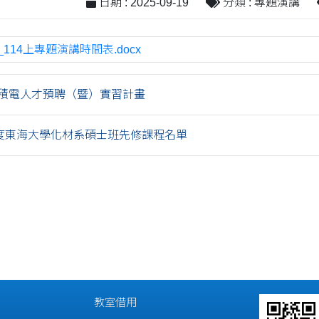
日期 : 2025-09-19
分類 : 專題演講
9_114上專題演講時間表.docx
年力積電人才預聘（暨）實習計畫
年度東海大學化材系碩士班先修課程名單
教室借用