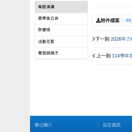
專題演講
獎學金公告
附件檔案
：
4
榮譽榜
下一則
2026
活動花絮
實習與徵才
上一則
114學
單位簡介
招生資訊