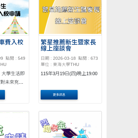
車費入校
繁星推薦新生暨家長
線上座談會
09
點閱 : 549
日期 : 2026-03-18
點閱 : 673
THU
單位 : 東海大學THU
即
115年3月19日(四)晚上19:00
您對未來充滿
您更了解本校
更多訊息
放免停車費入
誠摯邀請您來
受校園的氛圍