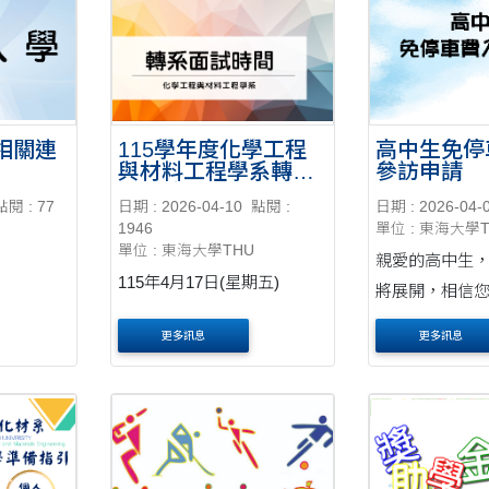
相關連
115學年度化學工程
高中生免停
與材料工程學系轉系
參訪申請
面試時間表
點閱 : 77
日期 : 2026-04-10
點閱 :
日期 : 2026-04-
1946
單位 : 東海大學
單位 : 東海大學THU
親愛的高中生， 大學生活
115年4月17日(星期五)
將展開，相信
期待！為了讓
更多訊息
更多訊息
環境，特別開
校參訪申請，
走走看看，感
與生活步調。 申請及通行時
間 申請....