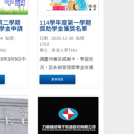
度第二學期
114學年度第一學期
學金申請
獎助學金獲獎名單
04
點閱 :
日期 : 2025-12-30
點閱 :
1753
THU
單位 : 東海大學THU
5年3月9日中
請盡快備妥感謝卡、學習近
況，至系辦簽領獎學金收據
更多訊息