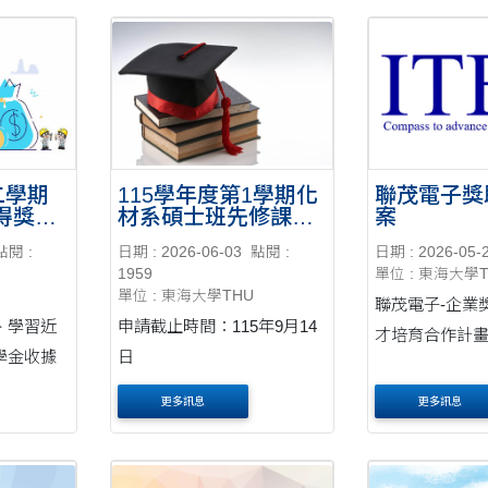
二學期
115學年度第1學期化
聯茂電子獎
得獎名
材系碩士班先修課程
案
申請
點閱 :
日期 : 2026-06-03
點閱 :
日期 : 2026-05-
1959
單位 : 東海大學
單位 : 東海大學THU
聯茂電子-企業
、學習近
申請截止時間：115年9月14
才培育合作計
學金收據
日
更多訊息
更多訊息