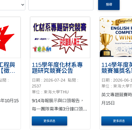
搜尋
工程與
115學年度化材系專
114學年
【徵聘
題研究競賽公告
競賽獲獎名
點閱 :
日期 : 2026-07-24
點閱 :
日期 : 2026-06-
2537
單位 : 東海大學
單位 : 東海大學THU
英文專題競賽時
年10月15
9/14海報展示與口頭報告，
月15日
每一團隊需準備3分鐘口頭報
告。
更多訊息
更多訊息