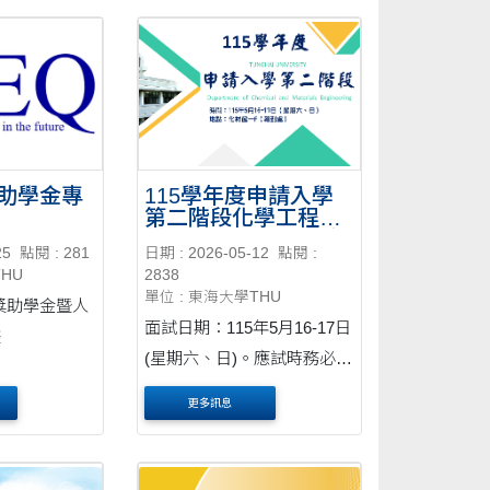
助學金專
115學年度申請入學
第二階段化學工程與
材料工程學系面試時
25
點閱 : 281
日期 : 2026-05-12
點閱 :
間與應試注意事項
THU
2838
單位 : 東海大學THU
獎助學金暨人
面試日期：115年5月16-17日
畫
(星期六、日)。應試時務必攜
帶身分證正本（或以健保
更多訊息
卡、護照、駕照代替）。