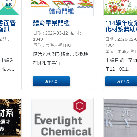
書面審
體育畢業門檻
114學年
面試準
化材系獎助
日期 : 2026-03-12
點閱 :
點閱 :
1349
日期 : 2026-02-
單位 : 東海大學THU
4304
單位 : 東海大學
體適能檢測及體育常識測驗
「申請入
申請日期：至11
補測相關事宜
、個人面
午12：00止
更多訊息
更多訊息