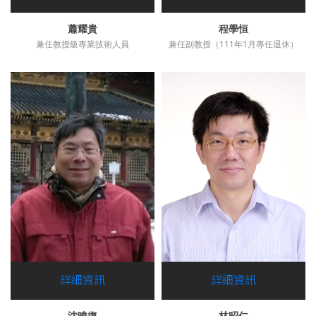
蕭耀貴
程學恒
兼任教授級專業技術人員
兼任副教授（111年1月專任退休）
詳細資訊
詳細資訊
沈曉復
林昭仁